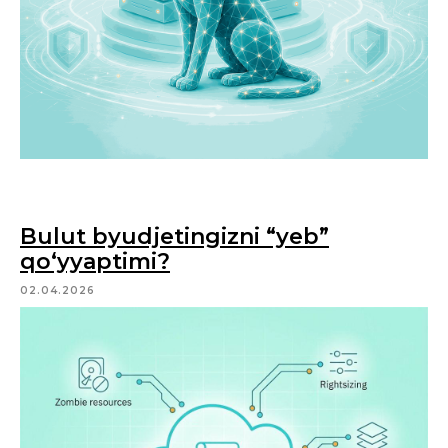
Bulut byudjetingizni “yeb”
qo‘yyaptimi?
02.04.2026