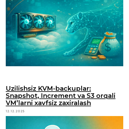
Uzilishsiz KVM-backuplar:
Snapshot, Increment va S3 orqali
VM’larni xavfsiz zaxiralash
12.12.2025