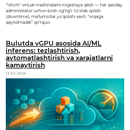
“Ishchi” virtual mashinalarni migratsiya qilish — har qanday
administrator uchun bosh og‘rig‘i: to‘xtab qolish
(downtime), ma’lumotlar yo‘qolishi xavfi, “orqaga
qaytolmaslik” qo‘rquvi.
Bulutda vGPU asosida AI/ML
inferens: tezlashtirish,
avtomatlashtirish va xarajatlarni
kamaytirish
13.02.2026