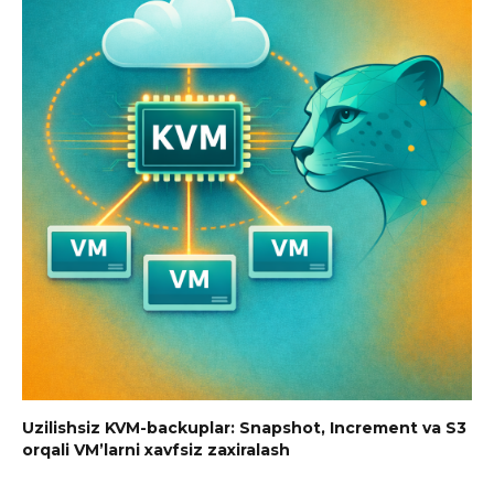
Uzilishsiz KVM-backuplar: Snapshot, Increment va S3
orqali VM’larni xavfsiz zaxiralash