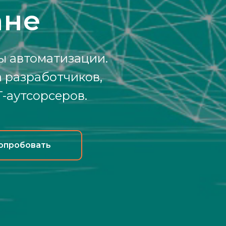
ане
ы автоматизации.
 разработчиков,
T-аутсорсеров.
опробовать