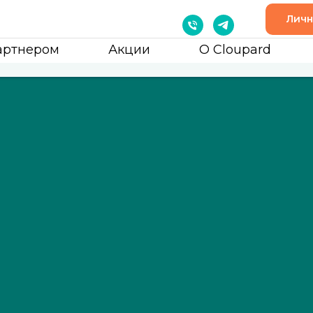
Личн
артнером
Акции
О Cloupard